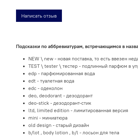
Написать отзыв
Подсказки по аббревиатурам, встречающимся в наз
NEW \ new - новая поставка, то есть ввезен не
TEST \ tester \ тестер - подлинный парфюм в у
edp - парфюмированная вода
edt - туалетная вода
edc - одеколон
deo, deodorant - дезодорант
deo-stick - дезодорант-стик
ltd, limited edition - лимитированная версия
mini - миниатюра
old design - старый дизайн
b/lot , body lotion , b/l - лосьон для тела