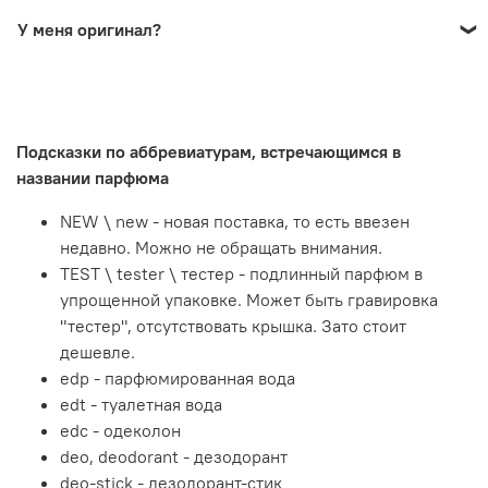
лично на 800 летия москвы 18, или обычной почтой,
Да, можно. Для этого необязательно что-то покупать.
у меня)
сдэком - упакую кстати по-настоящему качественно.
У меня оригинал?
Ароматы из коллекции могу послушать дать бесплатно.
При наличии денег и желания, можно и курьером, хоть
Так как источник парфюма и дележник - только я, все
Да. Более того, копий у меня в принципе не бывает, так
на майбахе.
честно и безопасно
что если нужна именно она, то купить ее у меня не
получится.
Подсказки по аббревиатурам, встречающимся в
Те ароматы, которые в моих обзорах на канале - я точно
названии парфюма
так же купил "сам у себя", кому интересно, смотрите,
буду рад.
NEW \ new - новая поставка, то есть ввезен
недавно. Можно не обращать внимания.
TEST \ tester \ тестер - подлинный парфюм в
упрощенной упаковке. Может быть гравировка
"тестер", отсутствовать крышка. Зато стоит
дешевле.
edp - парфюмированная вода
edt - туалетная вода
edc - одеколон
deo, deodorant - дезодорант
deo-stick - дезодорант-стик