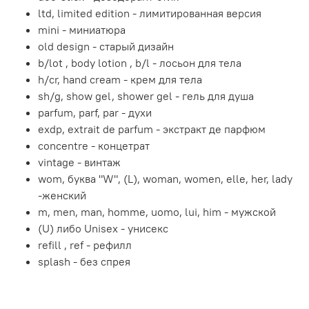
ltd, limited edition - лимитированная версия
mini - миниатюра
old design - старый дизайн
b/lot , body lotion , b/l - лосьон для тела
h/cr, hand cream - крем для тела
sh/g, show gel, shower gel - гель для душа
parfum, parf, par - духи
exdp, extrait de parfum - экстракт де парфюм
concentre - концетрат
vintage - винтаж
wom, буква "W", (L), woman, women, elle, her, lady
-женский
m, men, man, homme, uomo, lui, him - мужской
(U) либо Unisex - унисекс
refill , ref - рефилл
splash - без спрея