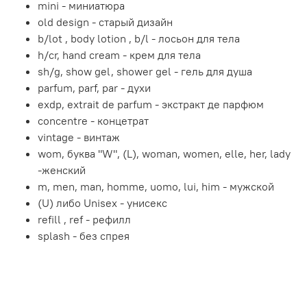
mini - миниатюра
old design - старый дизайн
b/lot , body lotion , b/l - лосьон для тела
h/cr, hand cream - крем для тела
sh/g, show gel, shower gel - гель для душа
parfum, parf, par - духи
exdp, extrait de parfum - экстракт де парфюм
concentre - концетрат
vintage - винтаж
wom, буква "W", (L), woman, women, elle, her, lady
-женский
m, men, man, homme, uomo, lui, him - мужской
(U) либо Unisex - унисекс
refill , ref - рефилл
splash - без спрея