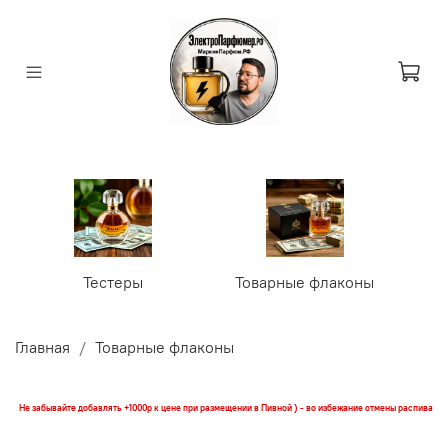
Тестеры
Товарные флаконы
У
Главная
Товарные флаконы
Не забывайте добавлять +1000р к цене при размещении в Пивной ) - во избежание отмены распива