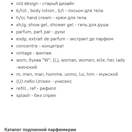
old design - старый дизайн
b/lot , body lotion , b/l - лосьон для тела
h/cr, hand cream - крем для тела
sh/g, show gel, shower gel - гель для душа
parfum, parf, par - духи
exdp, extrait de parfum - экстракт де парфюм
concentre - концетрат
vintage - винтаж
wom, буква "W", (L), woman, women, elle, her, lady
-женский
m, men, man, homme, uomo, lui, him - мужской
(U) либо Unisex - унисекс
refill , ref - рефилл
splash - без спрея
Каталог подлинной парфюмерии