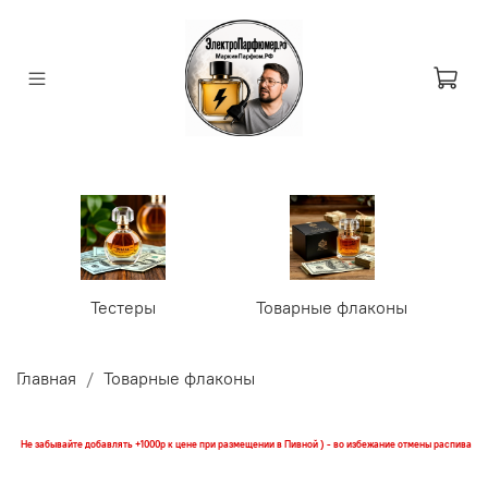
Тестеры
Товарные флаконы
У
Главная
Товарные флаконы
Не забывайте добавлять +1000р к цене при размещении в Пивной ) - во избежание отмены распива