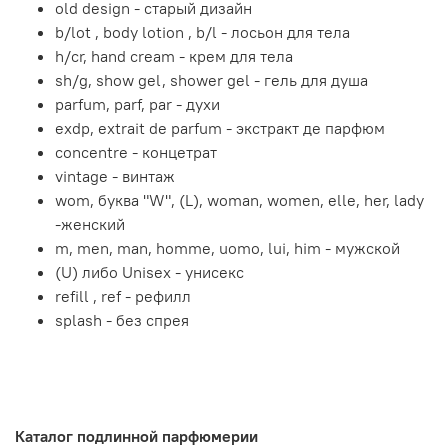
old design - старый дизайн
b/lot , body lotion , b/l - лосьон для тела
h/cr, hand cream - крем для тела
sh/g, show gel, shower gel - гель для душа
parfum, parf, par - духи
exdp, extrait de parfum - экстракт де парфюм
concentre - концетрат
vintage - винтаж
wom, буква "W", (L), woman, women, elle, her, lady
-женский
m, men, man, homme, uomo, lui, him - мужской
(U) либо Unisex - унисекс
refill , ref - рефилл
splash - без спрея
Каталог подлинной парфюмерии