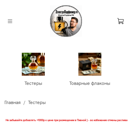
Тестеры
Товарные флаконы
У
Главная
Тестеры
Не забывайте добавлять +1000р к цене при размещении в Пивной ) - во избежание отмены распива