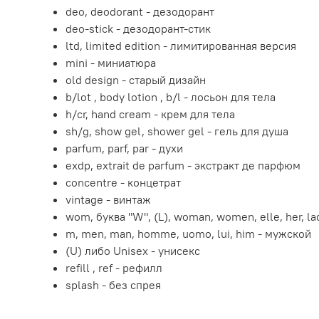
deo, deodorant - дезодорант
deo-stick - дезодорант-стик
ltd, limited edition - лимитированная версия
mini - миниатюра
old design - старый дизайн
b/lot , body lotion , b/l - лосьон для тела
h/cr, hand cream - крем для тела
sh/g, show gel, shower gel - гель для душа
parfum, parf, par - духи
exdp, extrait de parfum - экстракт де парфюм
concentre - концетрат
vintage - винтаж
wom, буква "W", (L), woman, women, elle, her, l
m, men, man, homme, uomo, lui, him - мужской
(U) либо Unisex - унисекс
refill , ref - рефилл
splash - без спрея