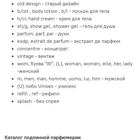
old design - старый дизайн
b/lot , body lotion , b/l - лосьон для тела
h/cr, hand cream - крем для тела
sh/g, show gel, shower gel - гель для душа
parfum, parf, par - духи
exdp, extrait de parfum - экстракт де парфюм
concentre - концетрат
vintage - винтаж
wom, буква "W", (L), woman, women, elle, her, lady
-женский
m, men, man, homme, uomo, lui, him - мужской
(U) либо Unisex - унисекс
refill , ref - рефилл
splash - без спрея
Каталог подлинной парфюмерии