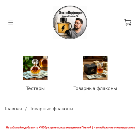
Тестеры
Товарные флаконы
У
Главная
Товарные флаконы
Не забывайте добавлять +1000р к цене при размещении в Пивной ) - во избежание отмены распива