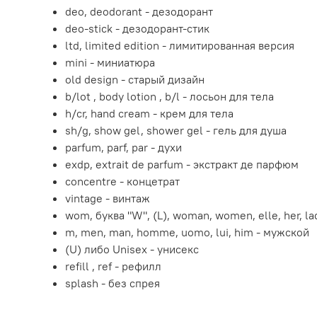
deo, deodorant - дезодорант
deo-stick - дезодорант-стик
ltd, limited edition - лимитированная версия
mini - миниатюра
old design - старый дизайн
b/lot , body lotion , b/l - лосьон для тела
h/cr, hand cream - крем для тела
sh/g, show gel, shower gel - гель для душа
parfum, parf, par - духи
exdp, extrait de parfum - экстракт де парфюм
concentre - концетрат
vintage - винтаж
wom, буква "W", (L), woman, women, elle, her, l
m, men, man, homme, uomo, lui, him - мужской
(U) либо Unisex - унисекс
refill , ref - рефилл
splash - без спрея