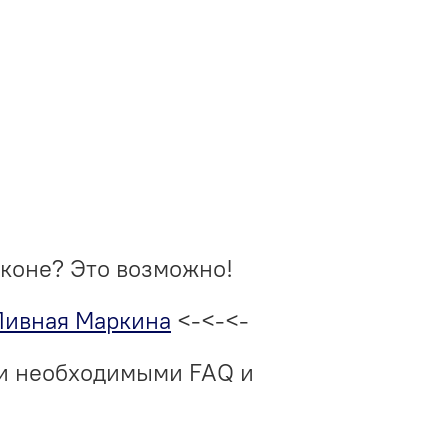
аконе? Это возможно!
Пивная Маркина
<-<-<-
ми необходимыми FAQ и