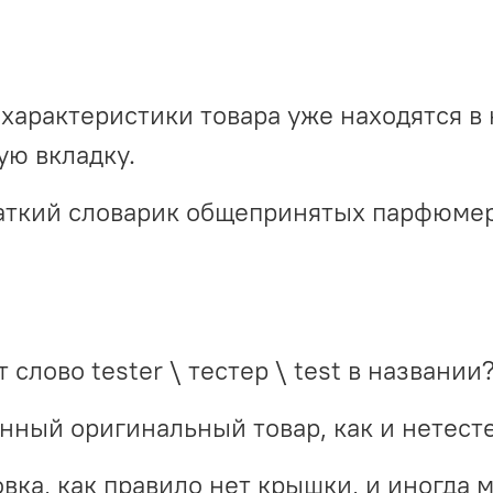
характеристики товара уже находятся в 
ю вкладку.
краткий словарик общепринятых парфюме
 слово tester \ тестер \ test в названии
инный оригинальный товар, как и нетест
вка, как правило нет крышки, и иногда 