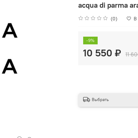
acqua di parma ara
(0)
В
-9%
10 550 ₽
11 6
Выбрать