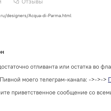
и
Отзывы
.ru/designers/Acqua-di-Parma.html
он
достаточно отливанта или остатка во фл
Пивной моего телеграм-канала: ->->->
учите приветственное сообщение со все