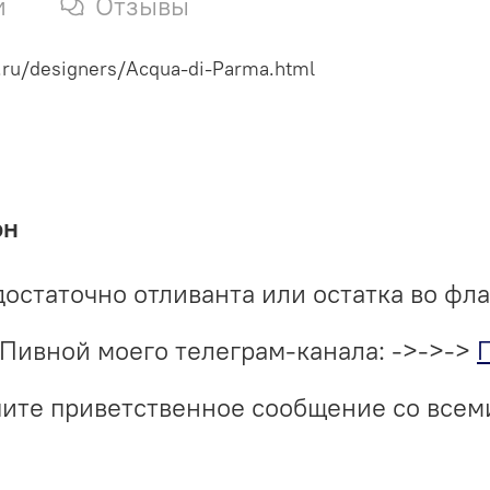
и
Отзывы
.ru/designers/Acqua-di-Parma.html
он
достаточно отливанта или остатка во фл
Пивной моего телеграм-канала: ->->->
учите приветственное сообщение со все