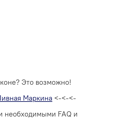
аконе? Это возможно!
Пивная Маркина
<-<-<-
ми необходимыми FAQ и