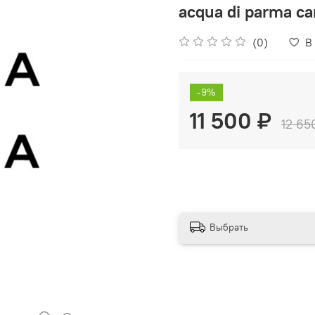
acqua di parma c
(0)
В
-9%
11 500 ₽
12 65
Выбрать