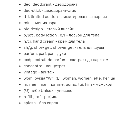
deo, deodorant - дезодорант
deo-stick - дезодорант-стик
ltd, limited edition - лимитированная версия
mini - миниатюра
old design - старый дизайн
b/lot , body lotion , b/l - лосьон для тела
h/cr, hand cream - крем для тела
sh/g, show gel, shower gel - гель для душа
parfum, parf, par - духи
exdp, extrait de parfum - экстракт де парфюм
concentre - концетрат
vintage - винтаж
wom, буква "W", (L), woman, women, elle, her, l
m, men, man, homme, uomo, lui, him - мужской
(U) либо Unisex - унисекс
refill , ref - рефилл
splash - без спрея