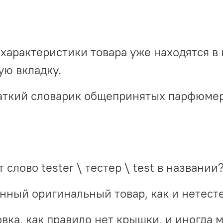
характеристики товара уже находятся в 
ю вкладку.
краткий словарик общепринятых парфюме
 слово tester \ тестер \ test в названии
инный оригинальный товар, как и нетест
вка, как правило нет крышки, и иногда 