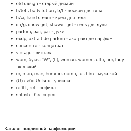
old design - старый дизайн
b/lot , body lotion , b/l - лосьон для тела
h/cr, hand cream - крем для тела
sh/g, show gel, shower gel - гель для душа
parfum, parf, par - духи
exdp, extrait de parfum - экстракт де парфюм
concentre - концетрат
vintage - винтаж
wom, буква "W", (L), woman, women, elle, her, lady
-женский
m, men, man, homme, uomo, lui, him - мужской
(U) либо Unisex - унисекс
refill , ref - рефилл
splash - без спрея
Каталог подлинной парфюмерии