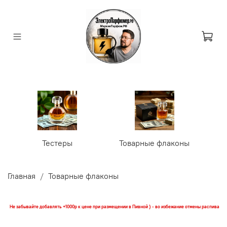
Тестеры
Товарные флаконы
У
Главная
Товарные флаконы
Не забывайте добавлять +1000р к цене при размещении в Пивной ) - во избежание отмены распива