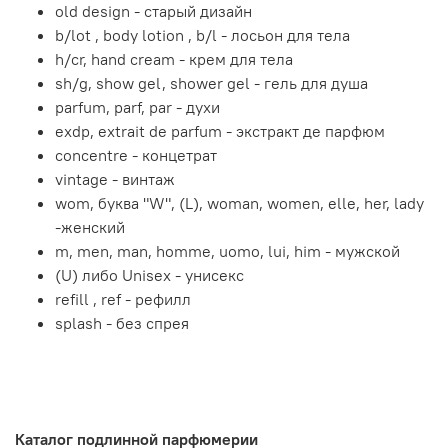
old design - старый дизайн
b/lot , body lotion , b/l - лосьон для тела
h/cr, hand cream - крем для тела
sh/g, show gel, shower gel - гель для душа
parfum, parf, par - духи
exdp, extrait de parfum - экстракт де парфюм
concentre - концетрат
vintage - винтаж
wom, буква "W", (L), woman, women, elle, her, lady
-женский
m, men, man, homme, uomo, lui, him - мужской
(U) либо Unisex - унисекс
refill , ref - рефилл
splash - без спрея
Каталог подлинной парфюмерии