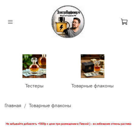
Тестеры
Товарные флаконы
У
Главная
Товарные флаконы
Не забывайте добавлять +1000р к цене при размещении в Пивной ) - во избежание отмены распива