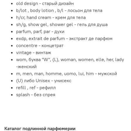
old design - старый дизайн
b/lot , body lotion , b/l - лосьон для тела
h/cr, hand cream - крем для тела
sh/g, show gel, shower gel - гель для душа
parfum, parf, par - духи
exdp, extrait de parfum - экстракт де парфюм
concentre - концетрат
vintage - винтаж
wom, буква "W", (L), woman, women, elle, her, lady
-женский
m, men, man, homme, uomo, lui, him - мужской
(U) либо Unisex - унисекс
refill , ref - рефилл
splash - без спрея
Каталог подлинной парфюмерии