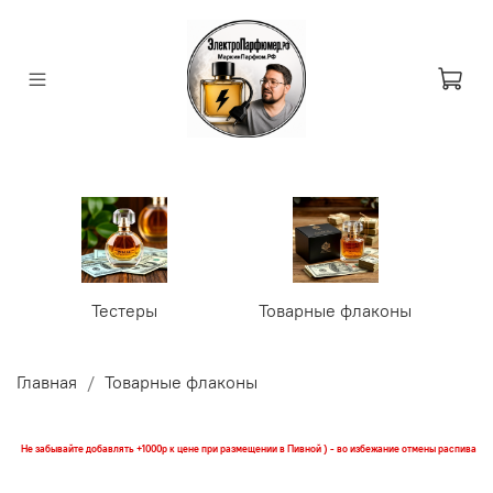
Тестеры
Товарные флаконы
У
Главная
Товарные флаконы
Не забывайте добавлять +1000р к цене при размещении в Пивной ) - во избежание отмены распива