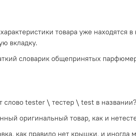
характеристики товара уже находятся в 
ю вкладку.
краткий словарик общепринятых парфюме
 слово tester \ тестер \ test в названии
инный оригинальный товар, как и нетест
вка, как правило нет крышки, и иногда 