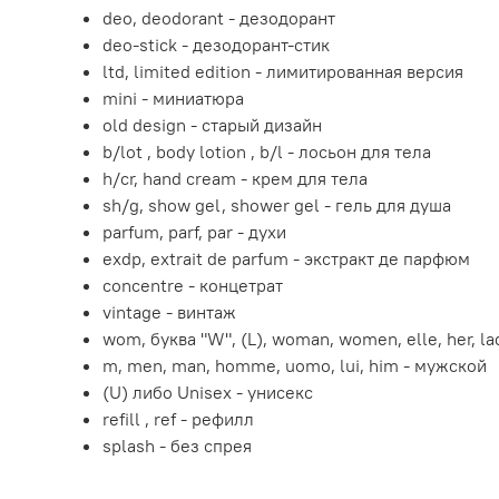
deo, deodorant - дезодорант
deo-stick - дезодорант-стик
ltd, limited edition - лимитированная версия
mini - миниатюра
old design - старый дизайн
b/lot , body lotion , b/l - лосьон для тела
h/cr, hand cream - крем для тела
sh/g, show gel, shower gel - гель для душа
parfum, parf, par - духи
exdp, extrait de parfum - экстракт де парфюм
concentre - концетрат
vintage - винтаж
wom, буква "W", (L), woman, women, elle, her, l
m, men, man, homme, uomo, lui, him - мужской
(U) либо Unisex - унисекс
refill , ref - рефилл
splash - без спрея