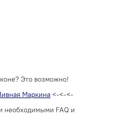
аконе? Это возможно!
Пивная Маркина
<-<-<-
ми необходимыми FAQ и