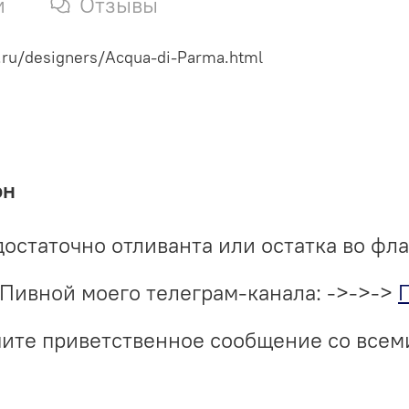
и
Отзывы
.ru/designers/Acqua-di-Parma.html
он
достаточно отливанта или остатка во фл
Пивной моего телеграм-канала: ->->->
учите приветственное сообщение со все