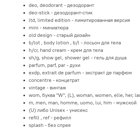
deo, deodorant - дезодорант
deo-stick - дезодорант-стик
ltd, limited edition - лимитированная версия
mini - миниатюра
old design - старый дизайн
b/lot , body lotion , b/l - лосьон для тела
h/cr, hand cream - крем для тела
sh/g, show gel, shower gel - гель для душа
parfum, parf, par - духи
exdp, extrait de parfum - экстракт де парфюм
concentre - концетрат
vintage - винтаж
wom, буква "W", (L), woman, women, elle, her, l
m, men, man, homme, uomo, lui, him - мужской
(U) либо Unisex - унисекс
refill , ref - рефилл
splash - без спрея