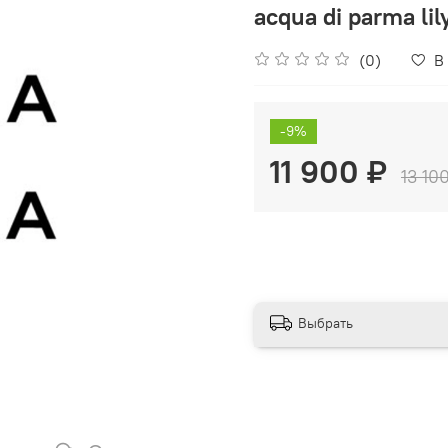
acqua di parma lil
(0)
В
-9%
11 900 ₽
13 10
Выбрать