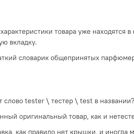
характеристики товара уже находятся в 
ю вкладку.
краткий словарик общепринятых парфюме
 слово tester \ тестер \ test в названии
инный оригинальный товар, как и нетест
вка, как правило нет крышки, и иногда 