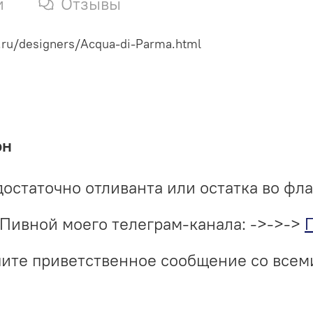
и
Отзывы
.ru/designers/Acqua-di-Parma.html
он
достаточно отливанта или остатка во фл
Пивной моего телеграм-канала: ->->->
учите приветственное сообщение со все