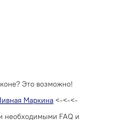
аконе? Это возможно!
Пивная Маркина
<-<-<-
ми необходимыми FAQ и