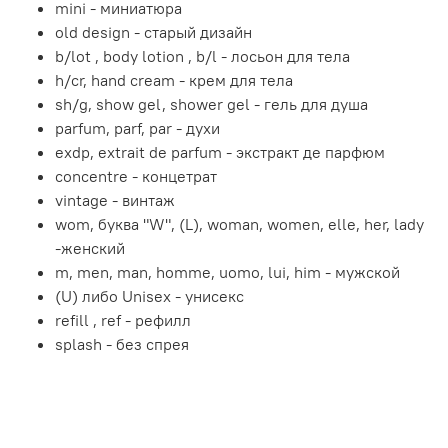
mini - миниатюра
old design - старый дизайн
b/lot , body lotion , b/l - лосьон для тела
h/cr, hand cream - крем для тела
sh/g, show gel, shower gel - гель для душа
parfum, parf, par - духи
exdp, extrait de parfum - экстракт де парфюм
concentre - концетрат
vintage - винтаж
wom, буква "W", (L), woman, women, elle, her, lady
-женский
m, men, man, homme, uomo, lui, him - мужской
(U) либо Unisex - унисекс
refill , ref - рефилл
splash - без спрея