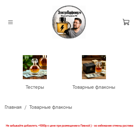
Тестеры
Товарные флаконы
У
Главная
Товарные флаконы
Не забывайте добавлять +1000р к цене при размещении в Пивной ) - во избежание отмены распива