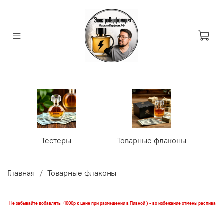
Тестеры
Товарные флаконы
У
Главная
Товарные флаконы
Не забывайте добавлять +1000р к цене при размещении в Пивной ) - во избежание отмены распива