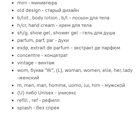
mini - миниатюра
old design - старый дизайн
b/lot , body lotion , b/l - лосьон для тела
h/cr, hand cream - крем для тела
sh/g, show gel, shower gel - гель для душа
parfum, parf, par - духи
exdp, extrait de parfum - экстракт де парфюм
concentre - концетрат
vintage - винтаж
wom, буква "W", (L), woman, women, elle, her, lady
-женский
m, men, man, homme, uomo, lui, him - мужской
(U) либо Unisex - унисекс
refill , ref - рефилл
splash - без спрея