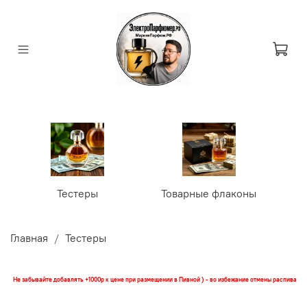
Тестеры
Товарные флаконы
У
Главная
Тестеры
Не забывайте добавлять +1000р к цене при размещении в Пивной ) - во избежание отмены распива