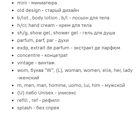
mini - миниатюра
old design - старый дизайн
b/lot , body lotion , b/l - лосьон для тела
h/cr, hand cream - крем для тела
sh/g, show gel, shower gel - гель для душа
parfum, parf, par - духи
exdp, extrait de parfum - экстракт де парфюм
concentre - концетрат
vintage - винтаж
wom, буква "W", (L), woman, women, elle, her, lady
-женский
m, men, man, homme, uomo, lui, him - мужской
(U) либо Unisex - унисекс
refill , ref - рефилл
splash - без спрея