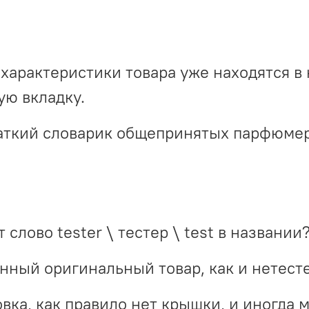
характеристики товара уже находятся в 
ю вкладку.
краткий словарик общепринятых парфюме
 слово tester \ тестер \ test в названии
инный оригинальный товар, как и нетест
вка, как правило нет крышки, и иногда 