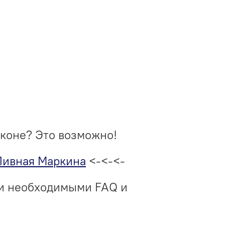
аконе? Это возможно!
Пивная Маркина
<-<-<-
ми необходимыми FAQ и