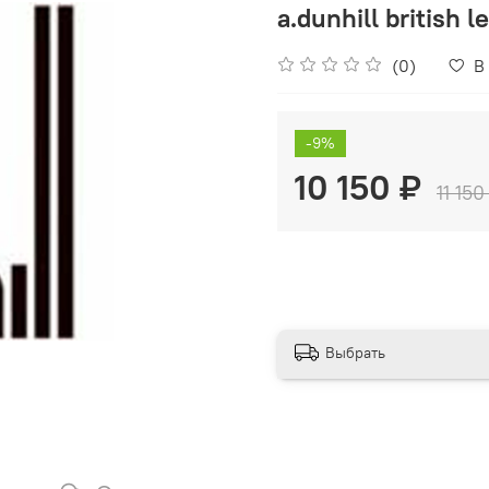
a.dunhill british 
(0)
В
-9%
10 150 ₽
11 150
Выбрать