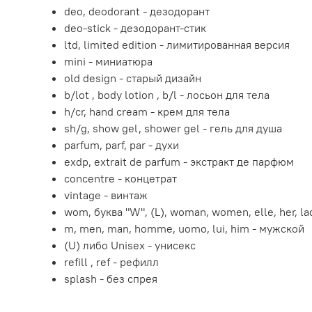
deo, deodorant - дезодорант
deo-stick - дезодорант-стик
ltd, limited edition - лимитированная версия
mini - миниатюра
old design - старый дизайн
b/lot , body lotion , b/l - лосьон для тела
h/cr, hand cream - крем для тела
sh/g, show gel, shower gel - гель для душа
parfum, parf, par - духи
exdp, extrait de parfum - экстракт де парфюм
concentre - концетрат
vintage - винтаж
wom, буква "W", (L), woman, women, elle, her, l
m, men, man, homme, uomo, lui, him - мужской
(U) либо Unisex - унисекс
refill , ref - рефилл
splash - без спрея