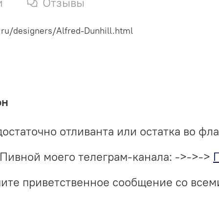
и
Отзывы
ru/designers/Alfred-Dunhill.html
он
достаточно отливанта или остатка во фл
Пивной моего телеграм-канала: ->->->
учите приветственное сообщение со все