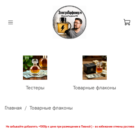
Тестеры
Товарные флаконы
У
Главная
Товарные флаконы
Не забывайте добавлять +1000р к цене при размещении в Пивной ) - во избежание отмены распива