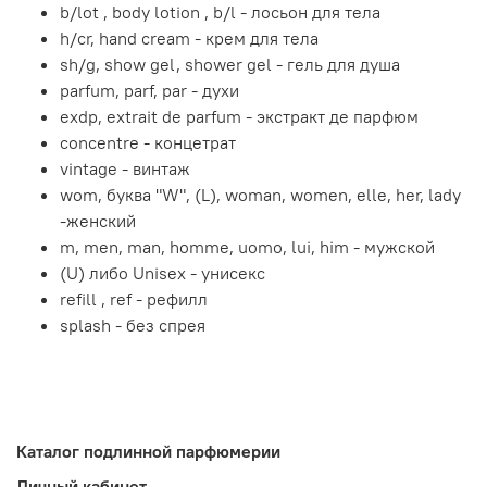
b/lot , body lotion , b/l - лосьон для тела
h/cr, hand cream - крем для тела
sh/g, show gel, shower gel - гель для душа
parfum, parf, par - духи
exdp, extrait de parfum - экстракт де парфюм
concentre - концетрат
vintage - винтаж
wom, буква "W", (L), woman, women, elle, her, lady
-женский
m, men, man, homme, uomo, lui, him - мужской
(U) либо Unisex - унисекс
refill , ref - рефилл
splash - без спрея
Каталог подлинной парфюмерии
Личный кабинет