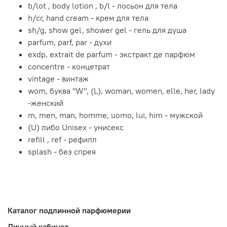
b/lot , body lotion , b/l - лосьон для тела
h/cr, hand cream - крем для тела
sh/g, show gel, shower gel - гель для душа
parfum, parf, par - духи
exdp, extrait de parfum - экстракт де парфюм
concentre - концетрат
vintage - винтаж
wom, буква "W", (L), woman, women, elle, her, lady
-женский
m, men, man, homme, uomo, lui, him - мужской
(U) либо Unisex - унисекс
refill , ref - рефилл
splash - без спрея
Каталог подлинной парфюмерии
Личный кабинет