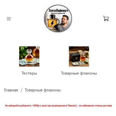
Тестеры
Товарные флаконы
У
Главная
Товарные флаконы
Не забывайте добавлять +1000р к цене при размещении в Пивной ) - во избежание отмены распива