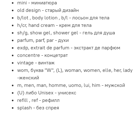
mini - миниатюра
old design - старый дизайн
b/lot , body lotion , b/l - лосьон для тела
h/cr, hand cream - крем для тела
sh/g, show gel, shower gel - гель для душа
parfum, parf, par - духи
exdp, extrait de parfum - экстракт де парфюм
concentre - концетрат
vintage - винтаж
wom, буква "W", (L), woman, women, elle, her, lady
-женский
m, men, man, homme, uomo, lui, him - мужской
(U) либо Unisex - унисекс
refill , ref - рефилл
splash - без спрея