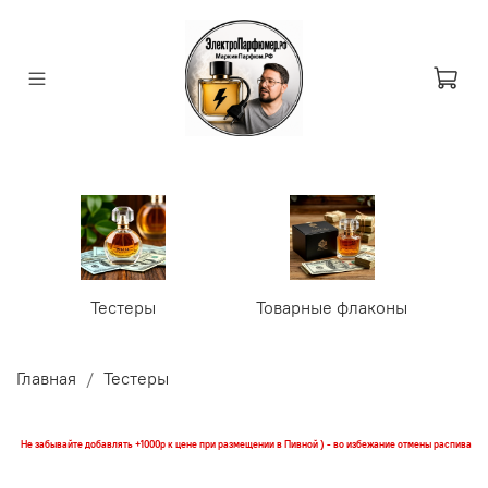
Тестеры
Товарные флаконы
У
Главная
Тестеры
Не забывайте добавлять +1000р к цене при размещении в Пивной ) - во избежание отмены распива