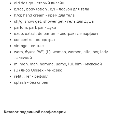
old design - старый дизайн
b/lot , body lotion , b/l - лосьон для тела
h/cr, hand cream - крем для тела
sh/g, show gel, shower gel - гель для душа
parfum, parf, par - духи
exdp, extrait de parfum - экстракт де парфюм
concentre - концетрат
vintage - винтаж
wom, буква "W", (L), woman, women, elle, her, lady
-женский
m, men, man, homme, uomo, lui, him - мужской
(U) либо Unisex - унисекс
refill , ref - рефилл
splash - без спрея
Каталог подлинной парфюмерии