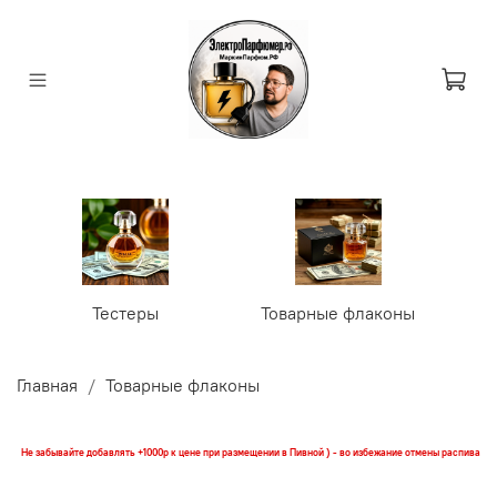
Тестеры
Товарные флаконы
У
Главная
Товарные флаконы
Не забывайте добавлять +1000р к цене при размещении в Пивной ) - во избежание отмены распива