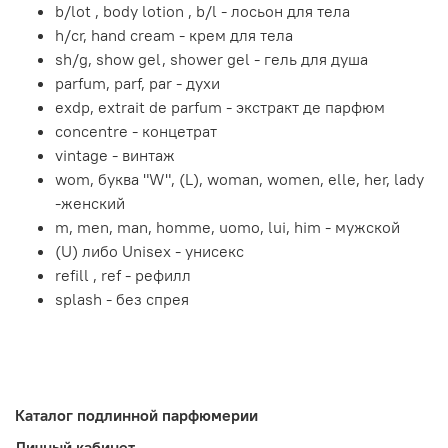
b/lot , body lotion , b/l - лосьон для тела
h/cr, hand cream - крем для тела
sh/g, show gel, shower gel - гель для душа
parfum, parf, par - духи
exdp, extrait de parfum - экстракт де парфюм
concentre - концетрат
vintage - винтаж
wom, буква "W", (L), woman, women, elle, her, lady
-женский
m, men, man, homme, uomo, lui, him - мужской
(U) либо Unisex - унисекс
refill , ref - рефилл
splash - без спрея
Каталог подлинной парфюмерии
Личный кабинет