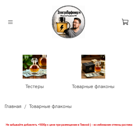
Тестеры
Товарные флаконы
У
Главная
Товарные флаконы
Не забывайте добавлять +1000р к цене при размещении в Пивной ) - во избежание отмены распива