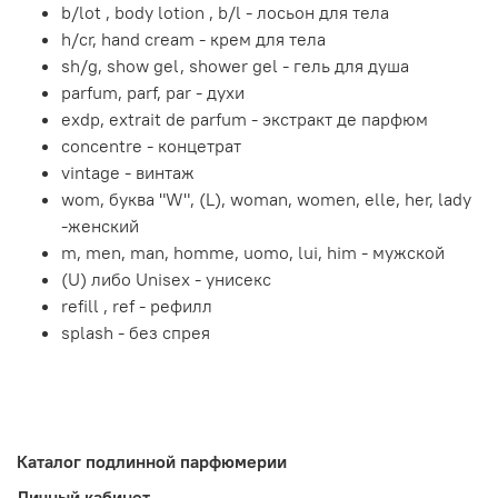
b/lot , body lotion , b/l - лосьон для тела
h/cr, hand cream - крем для тела
sh/g, show gel, shower gel - гель для душа
parfum, parf, par - духи
exdp, extrait de parfum - экстракт де парфюм
concentre - концетрат
vintage - винтаж
wom, буква "W", (L), woman, women, elle, her, lady
-женский
m, men, man, homme, uomo, lui, him - мужской
(U) либо Unisex - унисекс
refill , ref - рефилл
splash - без спрея
Каталог подлинной парфюмерии
Личный кабинет