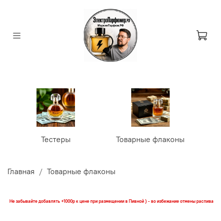
Тестеры
Товарные флаконы
У
Главная
Товарные флаконы
Не забывайте добавлять +1000р к цене при размещении в Пивной ) - во избежание отмены распива