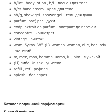
b/lot , body lotion , b/l - лосьон для тела
h/cr, hand cream - крем для тела
sh/g, show gel, shower gel - гель для душа
parfum, parf, par - духи
exdp, extrait de parfum - экстракт де парфюм
concentre - концетрат
vintage - винтаж
wom, буква "W", (L), woman, women, elle, her, lady
-женский
m, men, man, homme, uomo, lui, him - мужской
(U) либо Unisex - унисекс
refill , ref - рефилл
splash - без спрея
Каталог подлинной парфюмерии
Личный кабинет