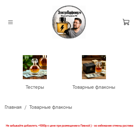
Тестеры
Товарные флаконы
У
Главная
Товарные флаконы
Не забывайте добавлять +1000р к цене при размещении в Пивной ) - во избежание отмены распива