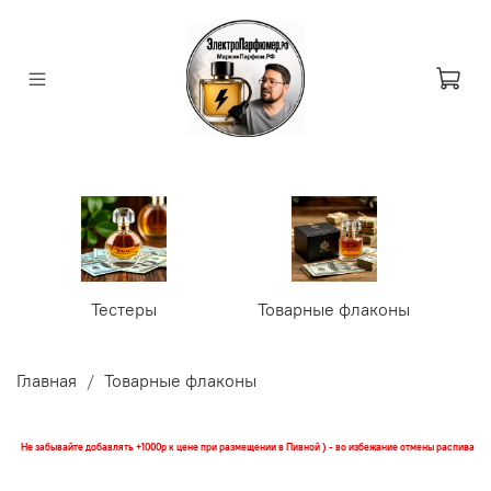
Тестеры
Товарные флаконы
У
Главная
Товарные флаконы
Не забывайте добавлять +1000р к цене при размещении в Пивной ) - во избежание отмены распива