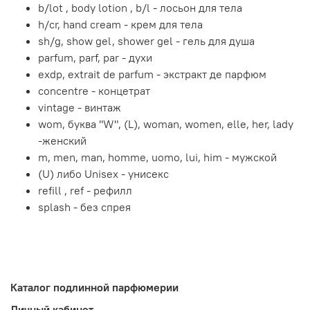
b/lot , body lotion , b/l - лосьон для тела
h/cr, hand cream - крем для тела
sh/g, show gel, shower gel - гель для душа
parfum, parf, par - духи
exdp, extrait de parfum - экстракт де парфюм
concentre - концетрат
vintage - винтаж
wom, буква "W", (L), woman, women, elle, her, lady
-женский
m, men, man, homme, uomo, lui, him - мужской
(U) либо Unisex - унисекс
refill , ref - рефилл
splash - без спрея
Каталог подлинной парфюмерии
Личный кабинет