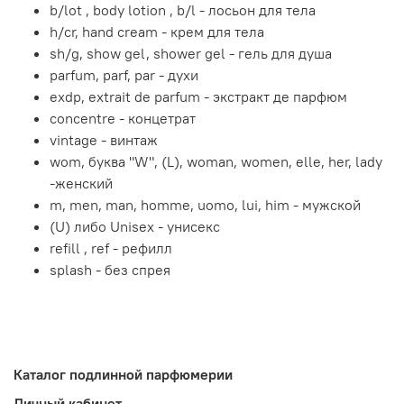
b/lot , body lotion , b/l - лосьон для тела
h/cr, hand cream - крем для тела
sh/g, show gel, shower gel - гель для душа
parfum, parf, par - духи
exdp, extrait de parfum - экстракт де парфюм
concentre - концетрат
vintage - винтаж
wom, буква "W", (L), woman, women, elle, her, lady
-женский
m, men, man, homme, uomo, lui, him - мужской
(U) либо Unisex - унисекс
refill , ref - рефилл
splash - без спрея
Каталог подлинной парфюмерии
Личный кабинет