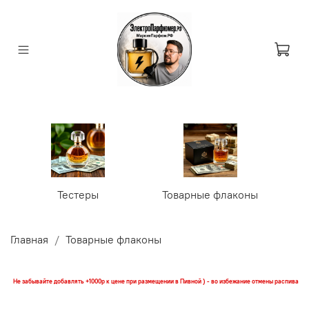
Тестеры
Товарные флаконы
У
Главная
Товарные флаконы
Не забывайте добавлять +1000р к цене при размещении в Пивной ) - во избежание отмены распива