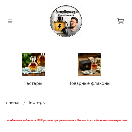
Тестеры
Товарные флаконы
У
Главная
Тестеры
Не забывайте добавлять +1000р к цене при размещении в Пивной ) - во избежание отмены распива