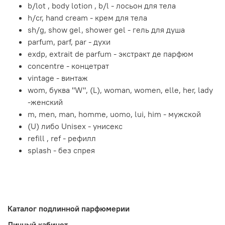
b/lot , body lotion , b/l - лосьон для тела
h/cr, hand cream - крем для тела
sh/g, show gel, shower gel - гель для душа
parfum, parf, par - духи
exdp, extrait de parfum - экстракт де парфюм
concentre - концетрат
vintage - винтаж
wom, буква "W", (L), woman, women, elle, her, lady
-женский
m, men, man, homme, uomo, lui, him - мужской
(U) либо Unisex - унисекс
refill , ref - рефилл
splash - без спрея
Каталог подлинной парфюмерии
Личный кабинет