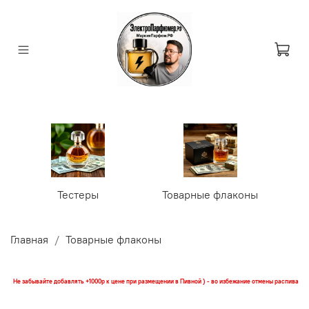
Тестеры
Товарные флаконы
У
Главная
Товарные флаконы
Не забывайте добавлять +1000р к цене при размещении в Пивной ) - во избежание отмены распива