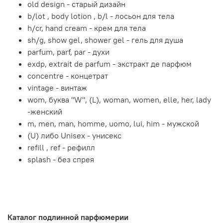
old design - старый дизайн
b/lot , body lotion , b/l - лосьон для тела
h/cr, hand cream - крем для тела
sh/g, show gel, shower gel - гель для душа
parfum, parf, par - духи
exdp, extrait de parfum - экстракт де парфюм
concentre - концетрат
vintage - винтаж
wom, буква "W", (L), woman, women, elle, her, lady
-женский
m, men, man, homme, uomo, lui, him - мужской
(U) либо Unisex - унисекс
refill , ref - рефилл
splash - без спрея
Каталог подлинной парфюмерии