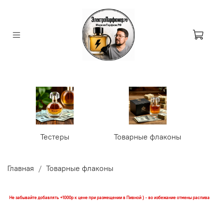
Тестеры
Товарные флаконы
У
Главная
Товарные флаконы
Не забывайте добавлять +1000р к цене при размещении в Пивной ) - во избежание отмены распива