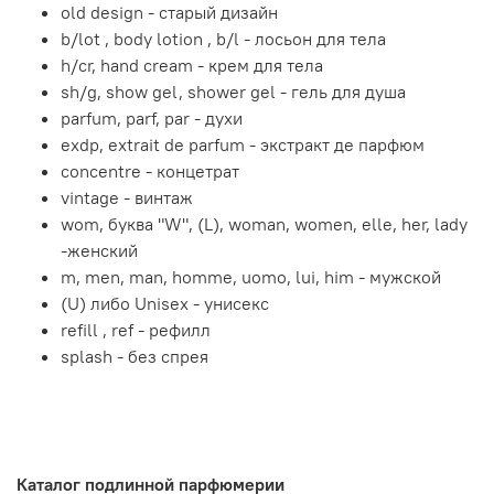
old design - старый дизайн
b/lot , body lotion , b/l - лосьон для тела
h/cr, hand cream - крем для тела
sh/g, show gel, shower gel - гель для душа
parfum, parf, par - духи
exdp, extrait de parfum - экстракт де парфюм
concentre - концетрат
vintage - винтаж
wom, буква "W", (L), woman, women, elle, her, lady
-женский
m, men, man, homme, uomo, lui, him - мужской
(U) либо Unisex - унисекс
refill , ref - рефилл
splash - без спрея
Каталог подлинной парфюмерии