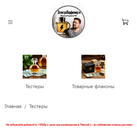
Тестеры
Товарные флаконы
У
Главная
Тестеры
Не забывайте добавлять +1000р к цене при размещении в Пивной ) - во избежание отмены распива