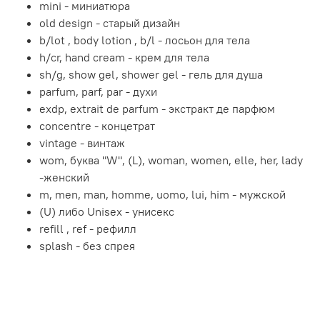
mini - миниатюра
old design - старый дизайн
b/lot , body lotion , b/l - лосьон для тела
h/cr, hand cream - крем для тела
sh/g, show gel, shower gel - гель для душа
parfum, parf, par - духи
exdp, extrait de parfum - экстракт де парфюм
concentre - концетрат
vintage - винтаж
wom, буква "W", (L), woman, women, elle, her, lady
-женский
m, men, man, homme, uomo, lui, him - мужской
(U) либо Unisex - унисекс
refill , ref - рефилл
splash - без спрея