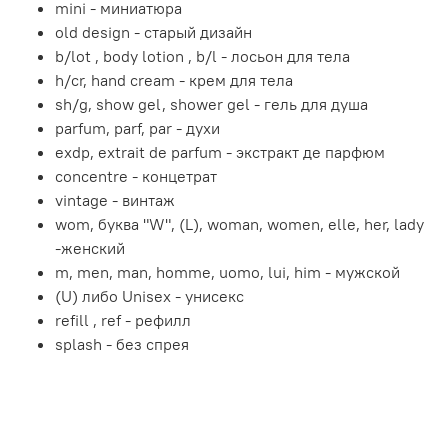
mini - миниатюра
old design - старый дизайн
b/lot , body lotion , b/l - лосьон для тела
h/cr, hand cream - крем для тела
sh/g, show gel, shower gel - гель для душа
parfum, parf, par - духи
exdp, extrait de parfum - экстракт де парфюм
concentre - концетрат
vintage - винтаж
wom, буква "W", (L), woman, women, elle, her, lady
-женский
m, men, man, homme, uomo, lui, him - мужской
(U) либо Unisex - унисекс
refill , ref - рефилл
splash - без спрея