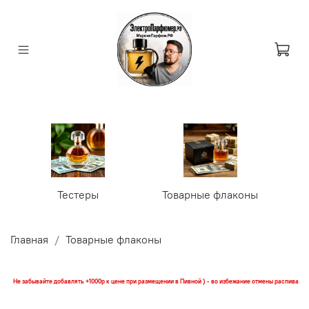
Тестеры
Товарные флаконы
У
Главная
Товарные флаконы
Не забывайте добавлять +1000р к цене при размещении в Пивной ) - во избежание отмены распива