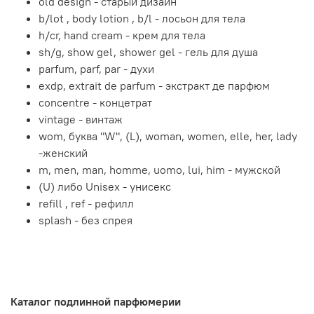
old design - старый дизайн
b/lot , body lotion , b/l - лосьон для тела
h/cr, hand cream - крем для тела
sh/g, show gel, shower gel - гель для душа
parfum, parf, par - духи
exdp, extrait de parfum - экстракт де парфюм
concentre - концетрат
vintage - винтаж
wom, буква "W", (L), woman, women, elle, her, lady
-женский
m, men, man, homme, uomo, lui, him - мужской
(U) либо Unisex - унисекс
refill , ref - рефилл
splash - без спрея
Каталог подлинной парфюмерии