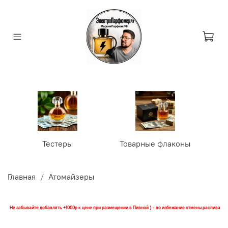
Тестеры
Товарные флаконы
У
Главная
Атомайзеры
Не забывайте добавлять +1000р к цене при размещении в Пивной ) - во избежание отмены распива