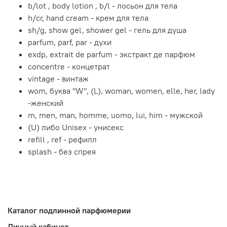
b/lot , body lotion , b/l - лосьон для тела
h/cr, hand cream - крем для тела
sh/g, show gel, shower gel - гель для душа
parfum, parf, par - духи
exdp, extrait de parfum - экстракт де парфюм
concentre - концетрат
vintage - винтаж
wom, буква "W", (L), woman, women, elle, her, lady
-женский
m, men, man, homme, uomo, lui, him - мужской
(U) либо Unisex - унисекс
refill , ref - рефилл
splash - без спрея
Каталог подлинной парфюмерии
Личный кабинет