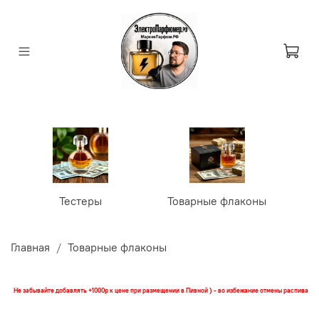
Тестеры
Товарные флаконы
У
Главная
Товарные флаконы
Не забывайте добавлять +1000р к цене при размещении в Пивной ) - во избежание отмены распива